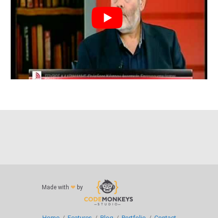
Made with
❤
by
Home
/
Features
/
Blog
/
Portfolio
/
Contact