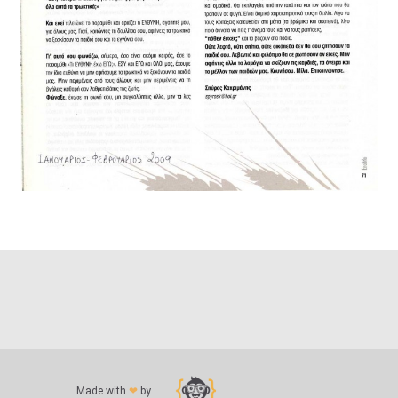
Made with
❤
by