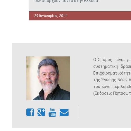
δεν υπάρχουν πάντα στην Ελλάδα.
29 Ιανουαρίου, 2011
O Σπύρος είναι γε
συστηματική δράσ
Επιχειρηματικότητα
της Ένωσης Νέων Αγ
του έργο περιλαμβ
(Εκδόσεις Παπασωτη