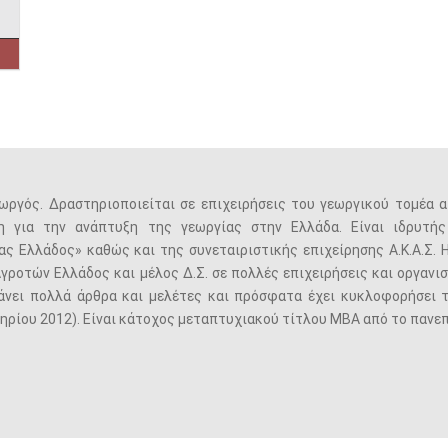
ωργός. Δραστηριοποιείται σε επιχειρήσεις του γεωργικού τομέα α
η για την ανάπτυξη της γεωργίας στην Ελλάδα. Είναι ιδρυτή
ς Ελλάδος» καθώς και της συνεταιριστικής επιχείρησης Α.Κ.Α.Σ. Η
ροτών Ελλάδος και μέλος Δ.Σ. σε πολλές επιχειρήσεις και οργανι
άνει πολλά άρθρα και μελέτες και πρόσφατα έχει κυκλοφορήσει 
ρίου 2012). Είναι κάτοχος μεταπτυχιακού τίτλου ΜΒΑ από το πανεπ